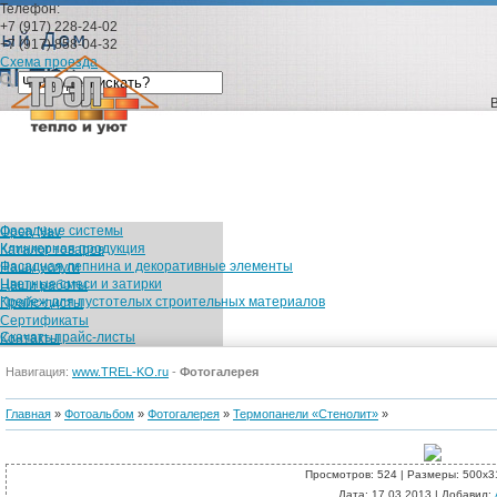
Телефон:
+7 (917) 228-24-02
+7 (917) 858-04-32
Схема проезда
Фасадные системы
Open Nav
Клинкерная продукция
Каталог товаров
Фасадная лепнина и декоративные элементы
Наши услуги
Цветные смеси и затирки
Наши работы
Крепеж для пустотелых строительных материалов
Прайс-листы
Сертификаты
Скачать прайс-листы
Контакты
Каталог товаров
Навигация:
www.TREL-KO.ru
-
Фотогалерея
Фасадные сис
Главная
»
Фотоальбом
»
Фотогалерея
»
Термопанели «Стенолит»
»
Просмотров
: 524 |
Размеры
: 500x3
Дата
: 17.03.2013 |
Добавил
: