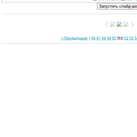
Термопанели с
« Предыдущая
|
46
47
48
49
50
[
51
]
52
53
5
Термопан
Фиброцементный с