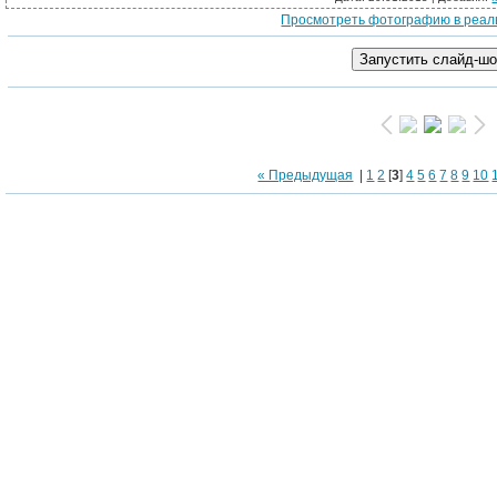
Просмотреть фотографию в реал
Термопанели с
« Предыдущая
|
1
2
[
3
]
4
5
6
7
8
9
10
Термопан
Фиброцементный с