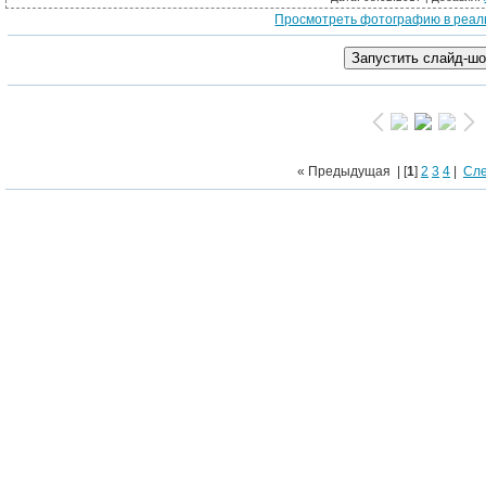
Просмотреть фотографию в реал
Термопанели с
« Предыдущая
| [
1
]
2
3
4
|
Сл
Термопан
Фиброцементный с