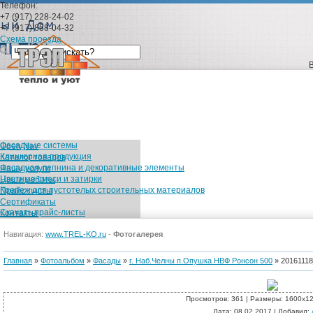
Телефон:
+7 (917) 228-24-02
+7 (917) 858-04-32
Схема проезда
Фасадные системы
Open Nav
Клинкерная продукция
Каталог товаров
Фасадная лепнина и декоративные элементы
Наши услуги
Цветные смеси и затирки
Наши работы
Крепеж для пустотелых строительных материалов
Прайс-листы
Сертификаты
Скачать прайс-листы
Контакты
Каталог товаров
Навигация:
www.TREL-KO.ru
-
Фотогалерея
Фасадные сис
Главная
»
Фотоальбом
»
Фасады
»
г. Наб.Челны п.Опушка НВФ Ронсон 500
» 2016111
Просмотров
: 361 |
Размеры
: 1600x1
Дата
: 08.02.2017 |
Добавил
: