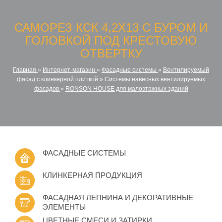
САМОРЕЗ КСК 4,2Х13 С БУРОМ И
ГОЛОВКОЙ ПОД КРЕСТОВУЮ
ОТВЕРТКУ
Главная
»
Интернет-магазин
»
Фасадные системы
»
Вентилируемый
фасад с клинкерной плиткой
»
Системы навесных вентилируемых
фасадов
»
RONSON HOUSE для малоэтажных зданий
ФАСАДНЫЕ СИСТЕМЫ
КЛИНКЕРНАЯ ПРОДУКЦИЯ
ФАСАДНАЯ ЛЕПНИНА И ДЕКОРАТИВНЫЕ
ЭЛЕМЕНТЫ
ЦВЕТНЫЕ СМЕСИ И ЗАТИРКИ