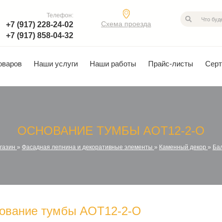
Телефон:
Схема проезда
+7 (917) 228-24-02
+7 (917) 858-04-32
оваров
Наши услуги
Наши работы
Прайс-листы
Сер
ОСНОВАНИЕ ТУМБЫ AOT12-2-O
газин
»
Фасадная лепнина и декоративные элементы
»
Каменный декор
»
Ба
ование тумбы AOT12-2-O