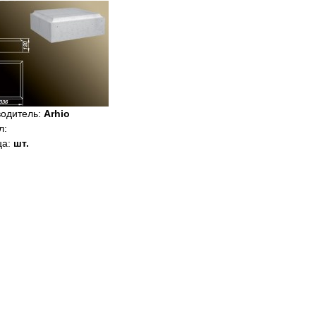
водитель
:
Arhio
л
:
ца
:
шт.