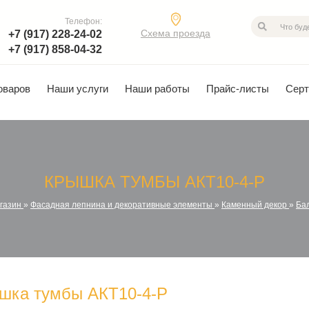
Телефон:
Схема проезда
+7 (917) 228-24-02
+7 (917) 858-04-32
оваров
Наши услуги
Наши работы
Прайс-листы
Сер
КРЫШКА ТУМБЫ АКТ10-4-P
газин
»
Фасадная лепнина и декоративные элементы
»
Каменный декор
»
Ба
шка тумбы АКТ10-4-P