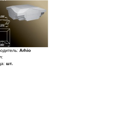
водитель
:
Arhio
л
:
ца
:
шт.