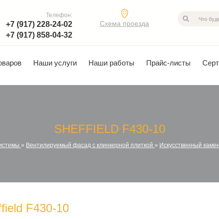
Телефон:
Схема проезда
+7 (917) 228-24-02
+7 (917) 858-04-32
оваров
Наши услуги
Наши работы
Прайс-листы
Сер
SHEFFIELD F430-10
истемы
»
Вентилируемый фасад с клинкерной плиткой
»
Искусственный каме
field F430-10