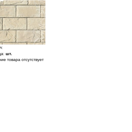
л
:
ца
:
шт.
ие товара отсутствует