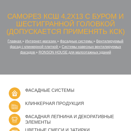
САМОРЕЗ КСШ 4,2Х13 С БУРОМ И
ШЕСТИГРАННОЙ ГОЛОВКОЙ
(ДОПУСКАЕТСЯ ПРИМЕНЯТЬ КСК)
Главная
»
Интернет-магазин
»
Фасадные системы
»
Вентилируемый
фасад с клинкерной плиткой
»
Системы навесных вентилируемых
фасадов
»
RONSON HOUSE для малоэтажных зданий
ФАСАДНЫЕ СИСТЕМЫ
КЛИНКЕРНАЯ ПРОДУКЦИЯ
ФАСАДНАЯ ЛЕПНИНА И ДЕКОРАТИВНЫЕ
ЭЛЕМЕНТЫ
ЦВЕТНЫЕ СМЕСИ И ЗАТИРКИ