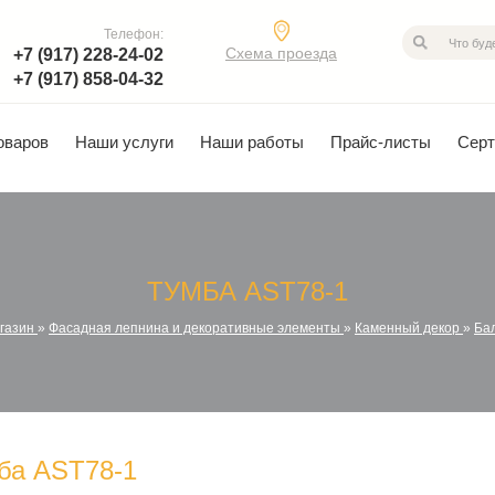
Телефон:
Схема проезда
+7 (917) 228-24-02
+7 (917) 858-04-32
оваров
Наши услуги
Наши работы
Прайс-листы
Сер
ТУМБА AST78-1
газин
»
Фасадная лепнина и декоративные элементы
»
Каменный декор
»
Ба
ба AST78-1