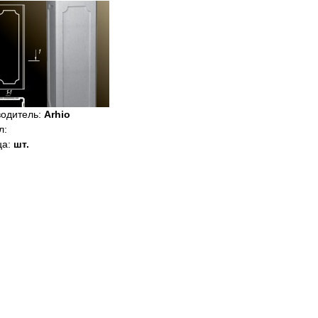
водитель
:
Arhio
л
:
ца
:
шт.