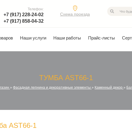
Телефон:
Схема проезда
+7 (917) 228-24-02
+7 (917) 858-04-32
оваров
Наши услуги
Наши работы
Прайс-листы
Сер
ТУМБА AST66-1
газин
»
Фасадная лепнина и декоративные элементы
»
Каменный декор
»
Ба
ба AST66-1