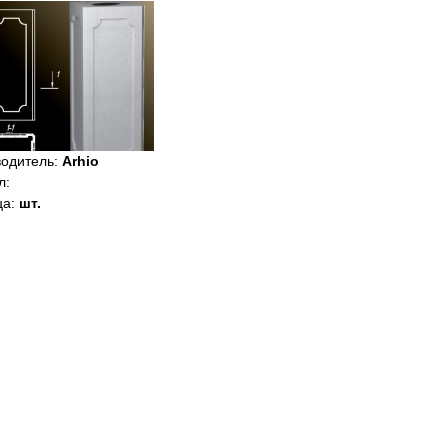
водитель
:
Arhio
л
:
ца
:
шт.