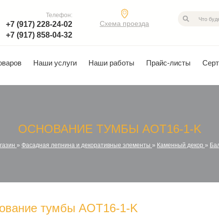
Телефон:
Схема проезда
+7 (917) 228-24-02
+7 (917) 858-04-32
оваров
Наши услуги
Наши работы
Прайс-листы
Сер
ОСНОВАНИЕ ТУМБЫ AOT16-1-K
газин
»
Фасадная лепнина и декоративные элементы
»
Каменный декор
»
Ба
ование тумбы AOT16-1-K