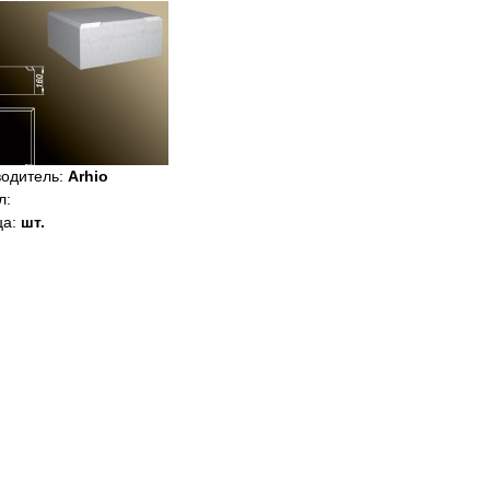
водитель
:
Arhio
л
:
ца
:
шт.