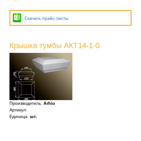
Скачать прайс-листы
Крышка тумбы АКТ14-1-0
Производитель
:
Arhio
Артикул
:
Единица
:
шт.