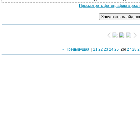
Просмотреть фотографию в реал
Термопанели с
« Предыдущая
|
21
22
23
24
25
[
26
]
27
28
2
Термопан
Фиброцементный с