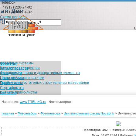
Телефон:
+7 (917) 228-24-02
+7 (917) 858-04-32
Схема проезда
Фасадные системы
Open Nav
Клинкерная продукция
Каталог товаров
Фасадная лепнина и декоративные элементы
Наши услуги
Цветные смеси и затирки
Наши работы
Крепеж для пустотелых строительных материалов
Прайс-листы
Сертификаты
Скачать прайс-листы
Контакты
Каталог товаров
Навигация:
www.TREL-KO.ru
-
Фотогалерея
Фасадные сис
Главная
»
Фотоальбом
»
Фотогалерея
»
Вентилируемый фасад NovaBrik
» Вентилируе
Просмотров
: 452 |
Размеры
: 800x6
Дата
: 04.02.2014 |
Добавил
: